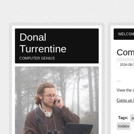
Donal
WELCO
Turrentine
Como
COMPUTER GENIUS
2016-08-
…
View the o
Como un 
Tags:
a
todata